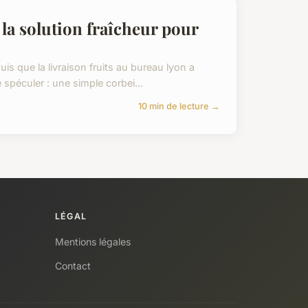
 la solution fraîcheur pour
uis que la livraison fruits au bureau lyon a
 spéculer : une simple corbei...
10 min de lecture →
LÉGAL
Mentions légales
Contact