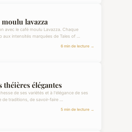
é moulu lavazza
vation avec le café moulu Lavazza. Chaque
 aux intensités marquées de Tales of ...
6 min de lecture →
s théières élégantes
chesse de ses variétés et à l'élégance de ses
e traditions, de savoir-faire ...
5 min de lecture →