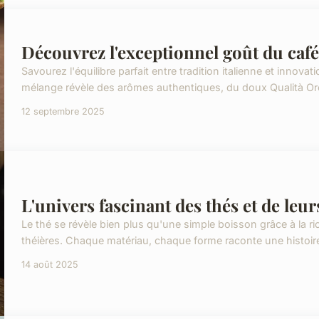
Découvrez l'exceptionnel goût du caf
Savourez l'équilibre parfait entre tradition italienne et inno
mélange révèle des arômes authentiques, du doux Qualità Oro
12 septembre 2025
L'univers fascinant des thés et de leur
Le thé se révèle bien plus qu'une simple boisson grâce à la ri
théières. Chaque matériau, chaque forme raconte une histoire d
14 août 2025