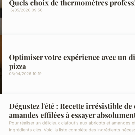
Quels choix de thermomètres professi
15/05/2026 09:56
Optimiser votre expérience avec un d
pizza
03/04/2026 10:19
Dégustez l'été : Recette irrésistible de
amandes effilées à essayer absolument
Pour réaliser un délicieux clafoutis aux abricots et amandes 
ingrédients clés. Voici la liste complète des ingrédients nécess