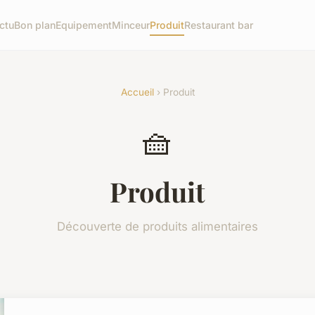
ctu
Bon plan
Equipement
Minceur
Produit
Restaurant bar
Accueil
› Produit
🧺
Produit
Découverte de produits alimentaires