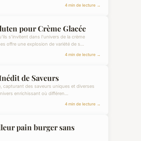
4 min de lecture →
luten pour Crème Glacée
ils s'invitent dans l'univers de la crème
 offre une explosion de variété de s...
4 min de lecture →
Inédit de Saveurs
ne, capturant des saveurs uniques et diverses
ivers enrichissant où différen...
4 min de lecture →
lleur pain burger sans