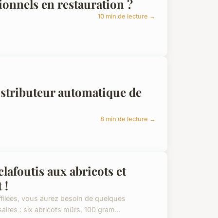
onnels en restauration ?
10 min de lecture →
istributeur automatique de
8 min de lecture →
 clafoutis aux abricots et
 !
effilées, vous aurez besoin de quelques
aires : six abricots mûrs, 100 gram...