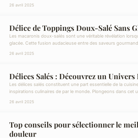
26 avril 2025
Délice de Toppings Doux-Salé Sans G
Les macaronis doux-salés sont une véritable révélation lorsqu'
glacée. Cette fusion audacieuse entre des saveurs gourmandes
26 avril 2025
Délices Salés : Découvrez un Univers 
Les délices salés constituent une part essentielle de la cuisi
inspirations culinaires de par le monde. Plongeons dans cet un
26 avril 2025
Top conseils pour sélectionner le mei
douleur