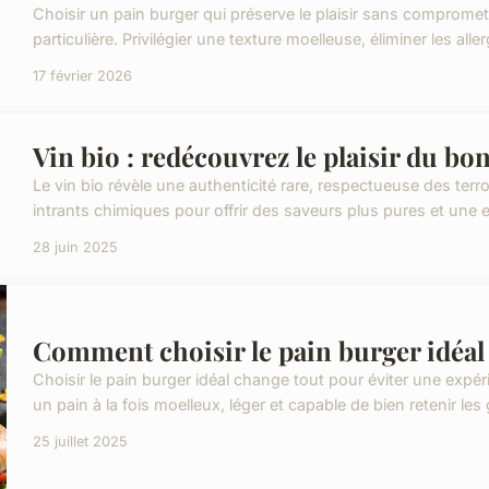
Choisir un pain burger qui préserve le plaisir sans compromet
particulière. Privilégier une texture moelleuse, éliminer les aller
17 février 2026
Vin bio : redécouvrez le plaisir du bo
Le vin bio révèle une authenticité rare, respectueuse des terroi
intrants chimiques pour offrir des saveurs plus pures et une e
28 juin 2025
Comment choisir le pain burger idéal 
Choisir le pain burger idéal change tout pour éviter une expér
un pain à la fois moelleux, léger et capable de bien retenir les 
25 juillet 2025