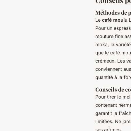
Conseils po
Méthodes de p
Le
café moulu 
Pour un espress
mouture fine as
moka, la variété
que le café mou
crémeux. Les va
conviennent aussi
quantité à la fo
Conseils de c
Pour tirer le me
contenant herméti
garantit la fraî
limitées. Ne jam
ses arômes.