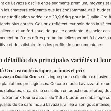
nt de Lavazza oscille entre segments premium, moyens et 
ien les amateurs exigeants que les consommateurs à budget
ne tarification variée : de 23,9 €/kg pour la Qualità Oro à
ends plus corsés. Ces prix reflètent leur soin dans la sélect
’italienne, et un fort souci de qualité constante. Associer ces
nnement ou à des offres promotionnelles permet à Lavazza 
tive et de satisfaire tous les profils de consommateurs.
 détaillée des principales variétés et leur
à Oro : caractéristiques, arômes et prix
avazza Qualità Oro
se distingue par la sélection exclusive 
e plantations prestigieuses. Ce café moulu Lavazza offre u
es délicates, créant une sensation en bouche équilibrée, do
ale. Son prix tourne autour de 11,95 € pour un emballage c
ualité de ce café moulu Lavazza, alliée à son goût intense, 