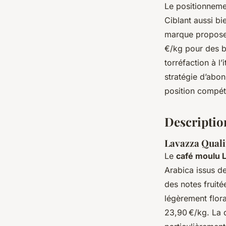
Le positionneme
Ciblant aussi b
marque propose u
€/kg pour des bl
torréfaction à l
stratégie d’abo
position compéti
Description
Lavazza Qualit
Le
café moulu L
Arabica issus d
des notes fruité
légèrement flor
23,90 €/kg. La q