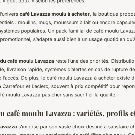
t « goût doux » selon les préférences.
l’univers
café Lavazza moulu à acheter
, la boutique propo
entiels : moulins, mugs, mousseurs à lait ou encore capsul
 systèmes populaires. Un pack familial de café moulu Lava
t promotionnel, s’adapte aussi bien à un usage quotidien qu’
é du café moulu Lavazza
reste l’une des priorités. Distributio
lle, livraison rapide, systèmes d’alertes en cas de rupture de
 l’accès. De plus, le café moulu Lavazza à acheter existe 
Carrefour et Leclerc, souvent à prix compétitif pour répon
é moulu Lavazza pas cher sans sacrifier la qualité.
u café moulu Lavazza : variétés, profils 
Lavazza
s’impose par son vaste choix destiné à satisfaire 