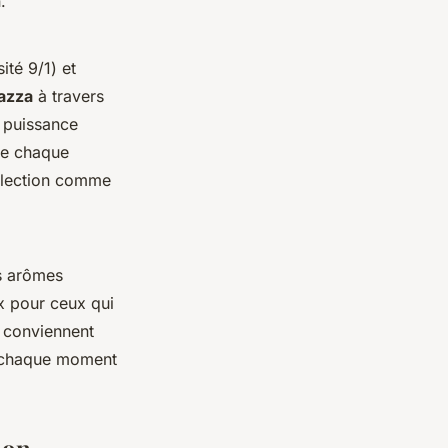
.
ité 9/1) et
azza
à travers
e puissance
 de chaque
ollection comme
es arômes
ix pour ceux qui
 conviennent
our chaque moment