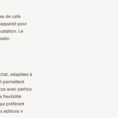
ase de café
 appareil pour
ustation. Le
matin.
achat, adaptées à
t permettent
zza avec parfois
 flexibilité
ui préfèrent
 éditions «