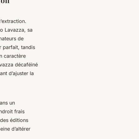
ion
’extraction.
to Lavazza, sa
mateurs de
 parfait, tandis
n caractère
avazza décaféiné
ant d’ajuster la
dans un
ndroit frais
 des éditions
eine d’altérer