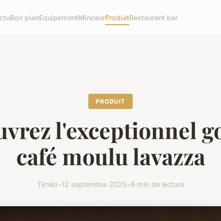
ctu
Bon plan
Equipement
Minceur
Produit
Restaurant bar
PRODUIT
vrez l'exceptionnel g
café moulu lavazza
Timéo
•
12 septembre 2025
•
6 min de lecture