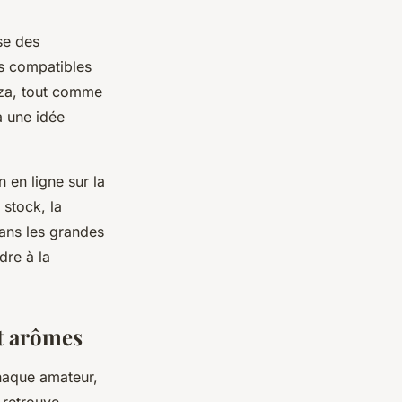
se des
es compatibles
zza, tout comme
à une idée
n en ligne sur la
 stock, la
dans les grandes
dre à la
et arômes
chaque amateur,