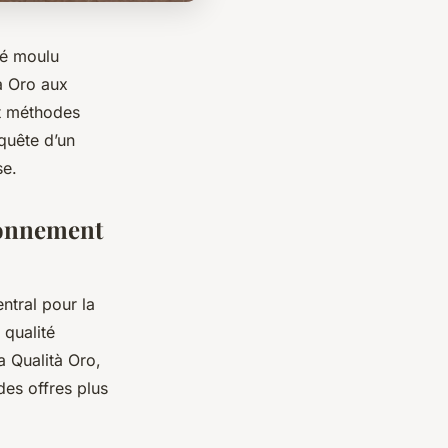
afé moulu
à Oro aux
et méthodes
quête d’un
se.
ionnement
ntral pour la
 qualité
 Qualità Oro,
des offres plus