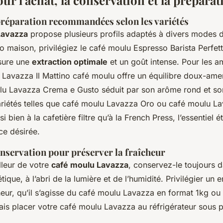
ur l'achat, la conservation et la préparat
réparation recommandées selon les variétés
Lavazza
propose plusieurs profils adaptés à divers modes d
o maison, privilégiez le café moulu Espresso Barista Perfet
sure une
extraction optimale
et un goût intense. Pour les a
 Lavazza Il Mattino café moulu offre un équilibre doux-amer
lu Lavazza Crema e Gusto séduit par son arôme rond et so
riétés telles que café moulu Lavazza Oro ou café moulu L
 bien à la cafetière filtre qu’à la French Press, l’essentiel ét
rce désirée.
onservation pour préserver la fraîcheur
illeur de votre
café moulu Lavazza
, conservez-le toujours 
que, à l’abri de la lumière et de l’humidité. Privilégier un e
cheur, qu’il s’agisse du café moulu Lavazza en format 1kg ou
ais placer votre café moulu Lavazza au réfrigérateur sous p