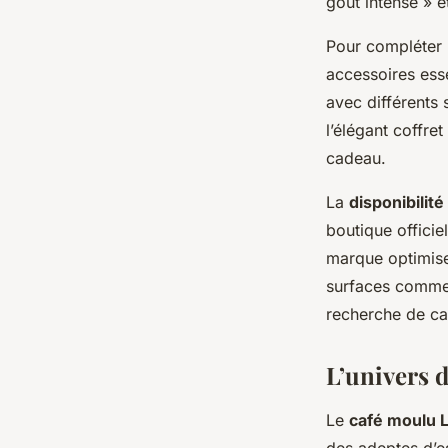
goût intense » e
Pour compléter 
accessoires ess
avec différents
l’élégant coffre
cadeau.
La
disponibilit
boutique officie
marque optimise
surfaces comme 
recherche de caf
L’univers d
Le
café moulu 