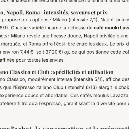
 aux amateurs recherchant l’excellence italienne à la maison
o, Napoli, Roma : intensités, saveurs et prix
ropose trois options : Milano (intensité 7/1), Napoli (intens
8/1). Chaque variété incarne la richesse du
café moulu Lav
incts : Milano révèle une finesse douce, Napoli privilégie un
marquée, et Roma offre l’équilibre entre les deux. Le prix
à environ 7,44 €, soit 37,20 €/kg, ce qui positionne cette c
raffinée pour toutes les envies.
no Classico et Club : spécificités et utilisation
ano Classico, modérément intense (intensité 5/1), affiche d
is que l’Espresso Italiano Club (intensité 6/13) élargit le cho
e expérience douce et abordable. Ces cafés moulus Lavazza
cafetière filtre qu’à l’espresso, garantissant la diversité p