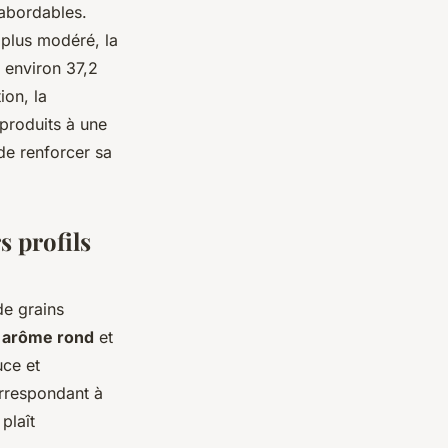
abordables.
 plus modéré, la
 environ 37,2
ion, la
 produits à une
de renforcer sa
s profils
de grains
n
arôme rond
et
uce et
orrespondant à
plaît