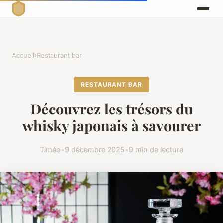
Accueil
›
Restaurant bar
RESTAURANT BAR
Découvrez les trésors du
whisky japonais à savourer
Timéo
•
9 décembre 2025
•
9 min de lecture